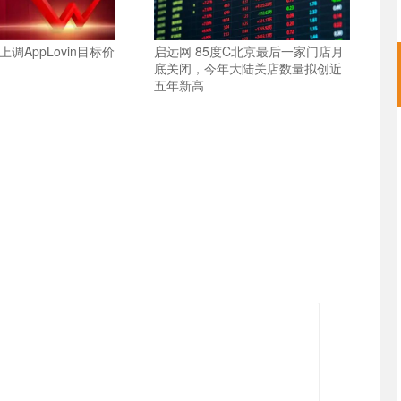
调AppLovin目标价
启远网 85度C北京最后一家门店月
底关闭，今年大陆关店数量拟创近
五年新高