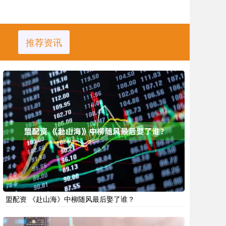
推荐资讯
盟配资 《赴山海》中柳随风最后娶了谁？