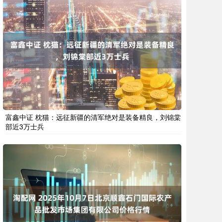
富鑫中证 枕猫：远征新疆的清军绝对是装备精良，刘锦棠
部近3万士兵