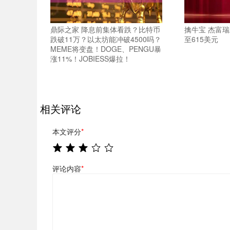
鼎际之家 降息前集体看跌？比特币
擒牛宝 杰富瑞上
跌破11万？以太坊能冲破4500吗？
至615美元
MEME将变盘！DOGE、PENGU暴
涨11%！JOBIESS爆拉！
相关评论
本文评分
*
评论内容
*