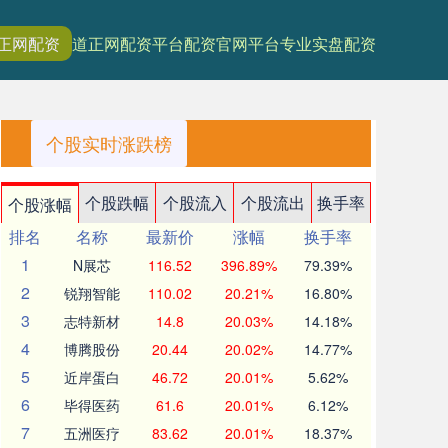
正网配资
道正网配资平台
配资官网平台
专业实盘配资
个股实时涨跌榜
个股跌幅
个股流入
个股流出
换手率
个股涨幅
排名
名称
最新价
涨幅
换手率
1
N展芯
116.52
396.89%
79.39%
2
锐翔智能
110.02
20.21%
16.80%
3
志特新材
14.8
20.03%
14.18%
4
博腾股份
20.44
20.02%
14.77%
5
近岸蛋白
46.72
20.01%
5.62%
6
毕得医药
61.6
20.01%
6.12%
7
五洲医疗
83.62
20.01%
18.37%