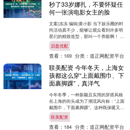
秒了33岁娜扎，不要怀疑任
何一张演电影女主的脸
文案|冻冻 编辑|黄小影 当下娱乐圈的时
尚活动真不少，能够让观众看到许多明
星们的精致造型，那叫一个养眼啊！ 比
如眼下Bottega Veneta就在上海举办了
启盈优配
新....
查看：
169
分类：
道正网配资平台
联美配资 今年冬天，上海女
孩都这么穿“上面戴围巾、下
面裹脚踝”，真洋气
今年冬季，一种新颖且实用的穿搭风格
在上海的街头成为了潮流风向标：“上面
戴围巾，下面裹脚踝”。这种既保暖又增
添气质的搭配方式迅速在时尚圈崭露头
联美配资
角，仿佛一夜之间成为....
查看：
184
分类：
道正网配资平台