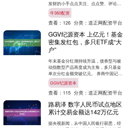
发财的小手点点关注、点点赞、评论转
发，谢谢大家！沐沐在这里祝大家家庭
牛360配资
和睦，儿女孝....
查看：
126
分类：
道正网配资平台
GGV纪源资本 上亿元！基金
密集发红包，多只ETF成“大
户”
年末基金分红潮持续升温，债券型与被
动指数型产品再度成为主角，多只基金
单次分红金额突破亿元。 券商中国记者
注意到，从结构来看，ETF稳坐“红包大
GGV纪源资本
户”之位。今年分红....
查看：
115
分类：
道正网配资平台
路易泽 数字人民币试点地区
累计交易金额达142万亿元
据央视新闻，从中国人民银行获悉，经