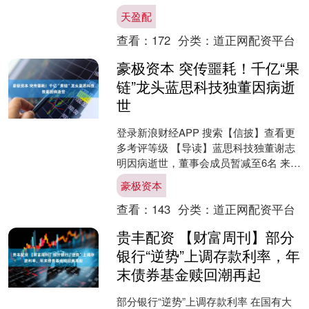
示，经济运行的积极因素也在不断集
天盈配
聚，完成全年经济增长目标仍具备....
查看：
172
分类：
道正网配资平台
豪极资本 突传噩耗！千亿“果
链”龙头蓝思科技独董因病逝
世
登录新浪财经APP 搜索【信披】查看更
多考评等级 【导读】蓝思科技独董谢志
明因病逝世，董事会成员暂减至6名 来
源：中国基金报 记者 忆山 12月1日，蓝
豪极资本
思科技发....
查看：
143
分类：
道正网配资平台
贵丰配资 【财富周刊】部分
银行“逆势”上调存款利率，年
末债券基金赎回潮再起
部分银行“逆势”上调存款利率 在国有大