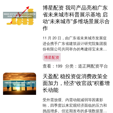
博星配资 我司产品亮相广东
省未来城市科普展示基地 启
动“未来城市”多维场景展示合
作
11 月 20 日，由广东省未来城市发展促
进会携手广东省建筑设计研究院集团股
份有限公司共同举办的粤建得宝未来城
开幕暨广东省未来城市科普展示基地揭
博星配资
牌活动在广州成功....
查看：
199
分类：
道正网配资平台
天盈配 稳投资促消费政策全
面加力，经济“收官战”积蓄增
长动能
受外需放缓、内需动能减弱等因素影
响，四季度以来宏观经济面临的压力和
挑战增多。但近期发布的多项数据显