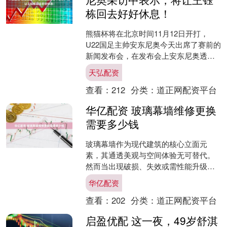
栋回去好好休息！
熊猫杯将在北京时间11月12日开打，
U22国足主帅安东尼奥今天出席了赛前的
新闻发布会，在发布会上安东尼奥透露
了王钰栋的情况！ 安东尼奥说：“王钰栋
天弘配资
已经和我沟通过....
查看：
212
分类：
道正网配资平台
华亿配资 玻璃幕墙维修更换
需要多少钱
玻璃幕墙作为现代建筑的核心立面元
素，其通透美观与空间体验无可替代。
然而当出现破损、失效或需性能升级
时，玻璃幕墙维修更换需要多少钱就成
华亿配资
了业主与管理方最核心的关切。....
查看：
202
分类：
道正网配资平台
启盈优配 这一夜，49岁舒淇