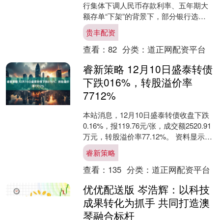
行集体下调人民币存款利率、五年期大
额存单“下架”的背景下，部分银行选
择“逆势”上调存款利率。 12月5日，据中
贵丰配资
国证券报报道....
查看：
82
分类：
道正网配资平台
睿新策略 12月10日盛泰转债
下跌016%，转股溢价率
7712%
本站消息，12月10日盛泰转债收盘下跌
0.16%，报119.76元/张，成交额2520.91
万元，转股溢价率77.12%。 资料显示，
盛泰转债信用级别为“AA”....
睿新策略
查看：
135
分类：
道正网配资平台
优优配送版 岑浩辉：以科技
成果转化为抓手 共同打造澳
琴融合标杆