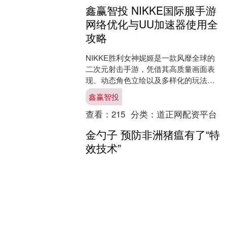
鑫赢智投 NIKKE国际服手游
网络优化与UU加速器使用全
攻略
NIKKE胜利女神妮姬是一款风靡全球的
二次元射击手游，凭借其高质量画面表
现、动态角色立绘以及多样化的玩法，
吸引了超过4500万玩家加入。由
鑫赢智投
SHIFTUP工作室打....
查看：
215
分类：
道正网配资平台
金勺子 预防非洲猪瘟有了“特
效技术”
元旦过后，气候寒冷多变，正是动物疫
病多发季，但青岛禾邦农业集团（以下
简称禾邦农业）的养殖基地里，膘肥体
壮的生猪皮肤红润，毛色光亮，运动活
金勺子
跃。这里的生猪远离了“非....
查看：
196
分类：
道正网配资平台