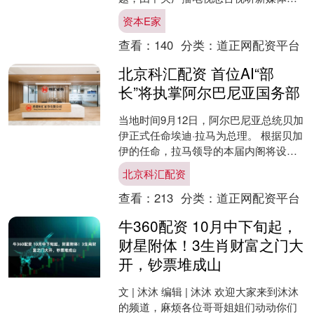
心(央视频)、湖北总站、湖北省卫生健康
资本E家
委和湖北省科....
查看：
140
分类：
道正网配资平台
北京科汇配资 首位AI“部
长”将执掌阿尔巴尼亚国务部
当地时间9月12日，阿尔巴尼亚总统贝加
伊正式任命埃迪·拉马为总理。 根据贝加
伊的任命，拉马领导的本届内阁将设立
由人工智能系统“Diella”创建和管理的国
北京科汇配资
务部，....
查看：
213
分类：
道正网配资平台
牛360配资 10月中下旬起，
财星附体！3生肖财富之门大
开，钞票堆成山
文 | 沐沐 编辑 | 沐沐 欢迎大家来到沐沐
的频道，麻烦各位哥哥姐姐们动动你们