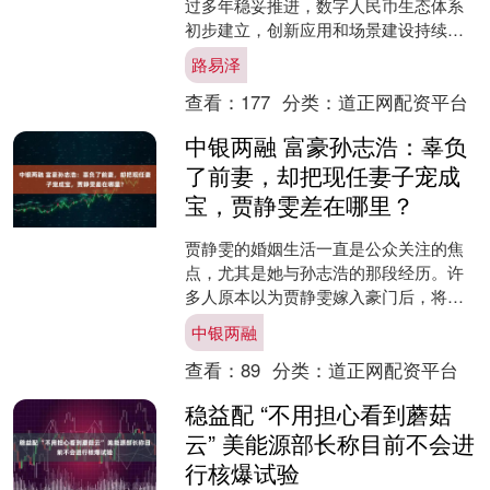
过多年稳妥推进，数字人民币生态体系
初步建立，创新应用和场景建设持续深
化。截至2025年9月末，试点地区累计交
路易泽
易金额达14.2万....
查看：
177
分类：
道正网配资平台
中银两融 富豪孙志浩：辜负
了前妻，却把现任妻子宠成
宝，贾静雯差在哪里？
贾静雯的婚姻生活一直是公众关注的焦
点，尤其是她与孙志浩的那段经历。许
多人原本以为贾静雯嫁入豪门后，将过
上幸福美满的生活，然而现实却给了她
中银两融
一记沉重的打击。孙志浩的....
查看：
89
分类：
道正网配资平台
稳益配 “不用担心看到蘑菇
云” 美能源部长称目前不会进
行核爆试验