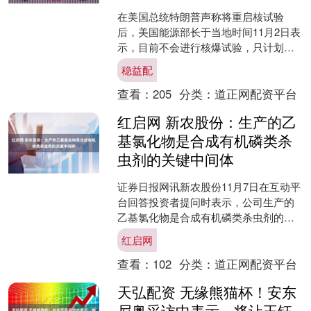
在美国总统特朗普声称将重启核试验
后，美国能源部长于当地时间11月2日表
示，目前不会进行核爆试验，只计划进
行系统测试。 据央视新闻报道，当地时
稳益配
间10月30日，美国....
查看：
205
分类：
道正网配资平台
红启网 新农股份：生产的乙
基氯化物是合成有机磷类杀
虫剂的关键中间体
证券日报网讯新农股份11月7日在互动平
台回答投资者提问时表示，公司生产的
乙基氯化物是合成有机磷类杀虫剂的关
键中间体，N-（1-乙基丙基）-3，4-二甲
红启网
基苯胺为合....
查看：
102
分类：
道正网配资平台
天弘配资 无缘熊猫杯！安东
尼奥采访中表示，将让王钰