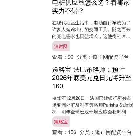
电桩供应商怎么选？看哪家
实力不错？
在现代社区生活中，电动自行车成为了
许多人短途出行的交通工具。随之而来
的充电需求也日益增长，这使得社区电
瓶车充电桩市场愈发重要。那么，如何
恒财网
选购到靠谱、性价比高的电....
查看：
90
分类：
道正网配资平台
策略宝 法巴策略师：预计
2026年底美元兑日元将升至
160
格隆汇12月26日｜法国巴黎银行新兴市
场亚洲外汇及利率策略师Parisha Saimbi
称，明年全球宏观环境应该会相对利好
风险情绪，而这种环境通常有利于套利
策略宝
策略....
查看：
156
分类：
道正网配资平台