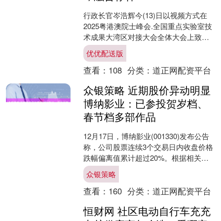
行政长官岑浩辉今(13)日以视频方式在
2025粤港澳院士峰会.全国重点实验室技
术成果大湾区对接大会全体大会上致
辞。他表示，科技创新没有边界，湾区
优优配送版
合作前景无限，期....
查看：
108
分类：
道正网配资平台
众银策略 近期股价异动明显
博纳影业：已参投贺岁档、
春节档多部作品
12月17日，博纳影业(001330)发布公告
称，公司股票连续3个交易日内收盘价格
跌幅偏离值累计超过20%。根据相关规
定，属于股票交易异常波动情况。这已
众银策略
是公司在....
查看：
160
分类：
道正网配资平台
恒财网 社区电动自行车充充