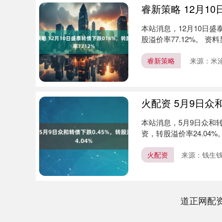
睿新策略 12月1
本站消息，12月10日盛泰转
股溢价率77.12%。 资料
睿新策略
来源：米
火配资 5月9日众和
北证50
1129.72
65
0.83%
6.84
0.61
本站消息，5月9日众和转债
资，转股溢价率24.04%
火配资
来源：钱生
道正网配