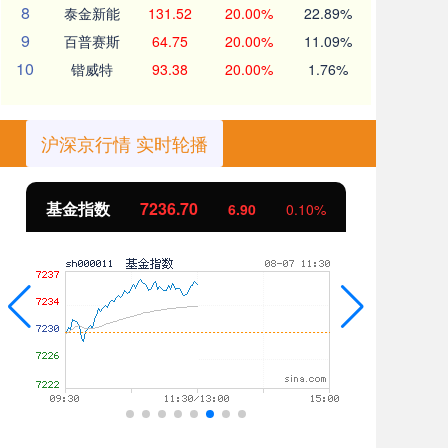
8
泰金新能
131.52
20.00%
22.89%
9
百普赛斯
64.75
20.00%
11.09%
10
锴威特
93.38
20.00%
1.76%
沪深京行情 实时轮播
基金指数
7236.70
国
6.90
0.10%