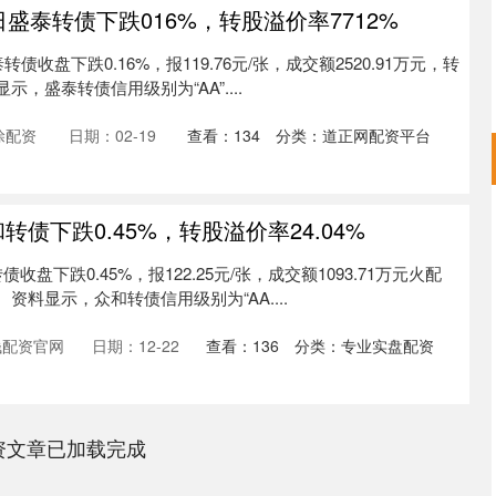
0日盛泰转债下跌016%，转股溢价率7712%
债收盘下跌0.16%，报119.76元/张，成交额2520.91万元，转
显示，盛泰转债信用级别为“AA”....
涂配资
日期：02-19
查看：
134
分类：
道正网配资平台
转债下跌0.45%，转股溢价率24.04%
创业板指
3577.20
%
61.64
1.75%
收盘下跌0.45%，报122.25元/张，成交额1093.71万元火配
。 资料显示，众和转债信用级别为“AA....
钱配资官网
日期：12-22
查看：
136
分类：
专业实盘配资
资文章已加载完成