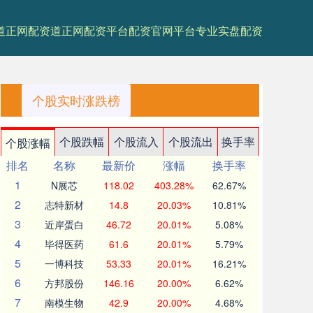
道正网配资
道正网配资平台
配资官网平台
专业实盘配资
个股实时涨跌榜
个股跌幅
个股流入
个股流出
换手率
个股涨幅
排名
名称
最新价
涨幅
换手率
1
N展芯
118.02
403.28%
62.67%
2
志特新材
14.8
20.03%
10.81%
3
近岸蛋白
46.72
20.01%
5.08%
4
毕得医药
61.6
20.01%
5.79%
5
一博科技
53.33
20.01%
16.21%
6
方邦股份
146.16
20.00%
6.62%
7
南模生物
42.9
20.00%
4.68%