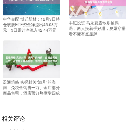
中华金配 博迁新材：12月9日持
丰汇投资 马龙夏露散步被偶
仓该股ETF资金净流出45.03万
遇，两人挽着手好甜，夏露穿搭
元，3日累计净流入42.44万元
看不懂有点显胖
盈通策略 实探封关“满月”的海
南：免税金镯省一万、金店部分
商品售罄，酒店预订热度增四成
相关评论