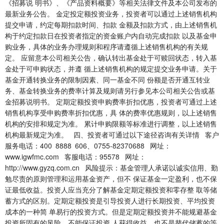
《招募说 明书》、《产品资料概要》等相关法律文件及本公司发布的
最新业务公告。 金定投定额投资业务，投资者可以通过上述销售机构
提交申请，约定每期扣款时间、扣款 金额及扣款方式，由上述销售机
构于约定扣款日在投资者指定的资金账户内自动完成扣款 以及基金申
购业务，具体的业务办理规则和程序请遵循上述销售机构的有关规
定。 应留意本公司相关公告，确认转出基金处于可赎回状态，转入基
金处于可申购状态，并遵 循上述销售机构的规定提交业务申请。关于
基金开通转换业务的限制因素、同一基金不同 份额是否开通互转业
务、基金转换业务的费率计算及规则请另行参见本公司相关公告或基
金招募说明书。 定期定额投资申购费率折扣优惠，投资者可通过上述
销售机构享受申购费率折扣优惠，具 体的费率优惠规则，以上述销售
机构的安排和规定为准。 累计申购限额等标准进行调整，以上述销售
机构最新规定为准。 四、投资者可通过以下途径咨询有关详情 客户
服务电话：400 8888 606、0755-82370688 网址：
www.igwfmc.com 客服电话：95578 网址：
http://www.gyzq.com.cn 风险提示：基金管理人承诺以诚实信用、勤
勉尽责的原则管理和运用基金资产，但不 保证基金一定盈利，也不保
证最低收益。投资人应当充分了解基金定期定额投资和零存整 取等储
蓄方式的区别。定期定额投资是引导投资人进行长期投资、平均投资
成本的一种简 单易行的投资方式。但是定期定额投资并不能规避基金
投资所固有的风险，不能保证投资 人获得收益，也不是替代储蓄的等