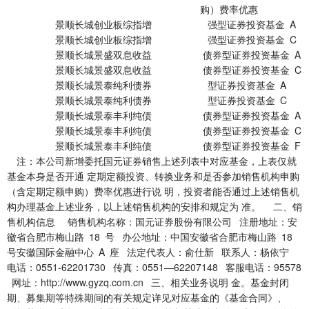
购）费率优惠
景顺长城创业板综指增 强型证券投资基金 A
景顺长城创业板综指增 强型证券投资基金 C
景顺长城景盛双息收益 债券型证券投资基金 A
景顺长城景盛双息收益 债券型证券投资基金 C
景顺长城景泰纯利债券 型证券投资基金 A
景顺长城景泰纯利债券 型证券投资基金 C
景顺长城景泰丰利纯债 债券型证券投资基金 A
景顺长城景泰丰利纯债 债券型证券投资基金 C
景顺长城景泰丰利纯债 债券型证券投资基金 F
注：本公司新增委托国元证券销售上述列表中对应基金，上表仅就
基金本身是否开通 定期定额投资、转换业务和是否参加销售机构申购
（含定期定额申购）费率优惠进行说 明，投资者能否通过上述销售机
构办理基金上述业务，以上述销售机构的安排和规定为 准。 二、销
售机构信息 销售机构名称：国元证券股份有限公司 注册地址：安
徽省合肥市梅山路 18 号 办公地址：中国安徽省合肥市梅山路 18
号安徽国际金融中心 A 座 法定代表人：俞仕新 联系人：杨依宁
电话：0551-62201730 传真：0551—62207148 客服电话：95578
网址：http://www.gyzq.com.cn 三、相关业务说明 金。基金封闭
期、募集期等特殊期间的有关规定详见对应基金的《基金合同》、